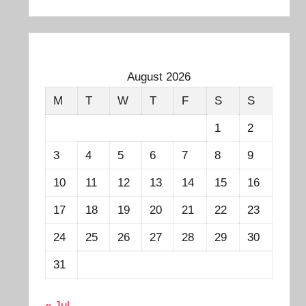
August 2026
M
T
W
T
F
S
S
1
2
3
4
5
6
7
8
9
10
11
12
13
14
15
16
17
18
19
20
21
22
23
24
25
26
27
28
29
30
31
« Jul