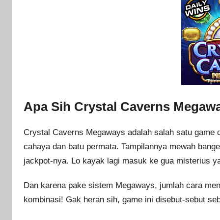
Apa Sih Crystal Caverns Megawa
Crystal Caverns Megaways adalah salah satu game d
cahaya dan batu permata. Tampilannya mewah banget,
jackpot-nya. Lo kayak lagi masuk ke gua misterius ya
Dan karena pake sistem Megaways, jumlah cara mena
kombinasi! Gak heran sih, game ini disebut-sebut seb