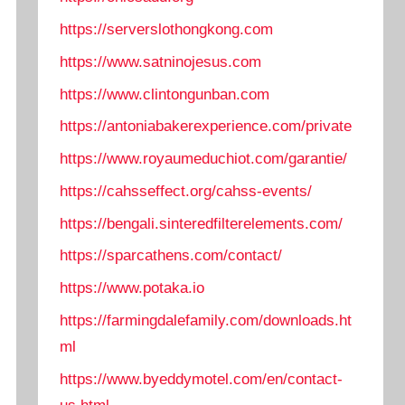
https://serverslothongkong.com
https://www.satninojesus.com
https://www.clintongunban.com
https://antoniabakerexperience.com/private
https://www.royaumeduchiot.com/garantie/
https://cahsseffect.org/cahss-events/
https://bengali.sinteredfilterelements.com/
https://sparcathens.com/contact/
https://www.potaka.io
https://farmingdalefamily.com/downloads.ht
ml
https://www.byeddymotel.com/en/contact-