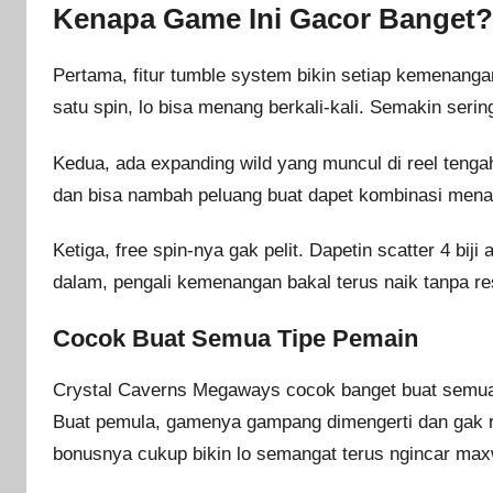
Kenapa Game Ini Gacor Banget?
Pertama, fitur tumble system bikin setiap kemenanga
satu spin, lo bisa menang berkali-kali. Semakin serin
Kedua, ada expanding wild yang muncul di reel tengah
dan bisa nambah peluang buat dapet kombinasi mena
Ketiga, free spin-nya gak pelit. Dapetin scatter 4 bi
dalam, pengali kemenangan bakal terus naik tanpa re
Cocok Buat Semua Tipe Pemain
Crystal Caverns Megaways cocok banget buat semua 
Buat pemula, gamenya gampang dimengerti dan gak r
bonusnya cukup bikin lo semangat terus ngincar max