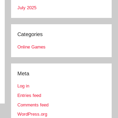
July 2025
Categories
Online Games
Meta
Log in
Entries feed
Comments feed
WordPress.org