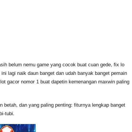
masih belum nemu game yang cocok buat cuan gede, fix lo
 ini lagi naik daun banget dan udah banyak banget pemain
e slot gacor nomor 1 buat dapetin kemenangan maxwin paling
 betah, dan yang paling penting: fiturnya lengkap banget
i-tubi.