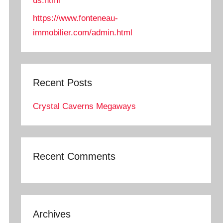
us.html
https://www.fonteneau-
immobilier.com/admin.html
Recent Posts
Crystal Caverns Megaways
Recent Comments
Archives